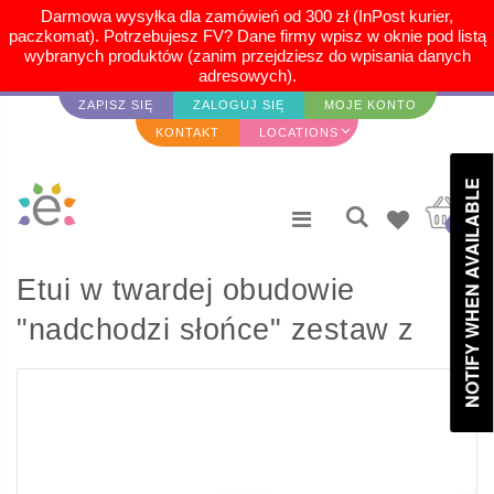
Darmowa wysyłka dla zamówień od 300 zł (InPost kurier,
paczkomat). Potrzebujesz FV? Dane firmy wpisz w oknie pod listą
wybranych produktów (zanim przejdziesz do wpisania danych
adresowych).
ZAPISZ SIĘ
ZALOGUJ SIĘ
MOJE KONTO
KONTAKT
LOCATIONS
NOTIFY WHEN AVAILABLE
0
Etui w twardej obudowie
"nadchodzi słońce" zestaw z
butelkami typu rollon 10 x 5ml