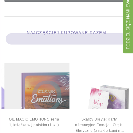
PODZIEL SIĘ Z NAMI SWOJĄ OPINIĄ
NAJCZĘŚCIEJ KUPOWANE RAZEM
OIL MAGIC EMOTIONS seria
Skarby Ukryte: Karty
1, książka w j.polskim (1szt.)
afirmacyjne Emocje i Olejki
Eteryczne (z naklejkami na