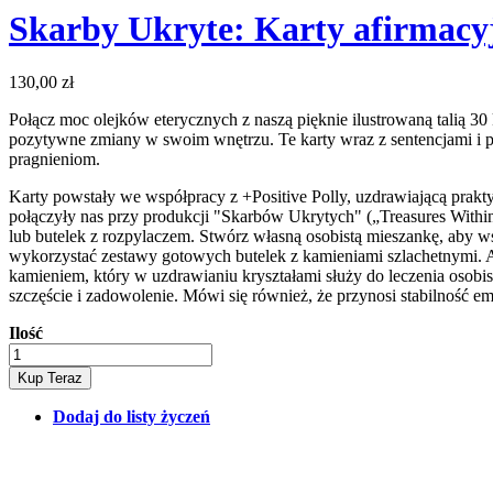
Skarby Ukryte: Karty afirmacyj
130,00 zł
Połącz moc olejków eterycznych z naszą pięknie ilustrowaną talią 3
pozytywne zmiany w swoim wnętrzu. Te karty wraz z sentencjami i
pragnieniom.
Karty powstały we współpracy z +Positive Polly, uzdrawiającą praktyk
połączyły nas przy produkcji "Skarbów Ukrytych" („Treasures Within”)
lub butelek z rozpylaczem. Stwórz własną osobistą mieszankę, aby ws
wykorzystać zestawy gotowych butelek z kamieniami szlachetnymi. 
kamieniem, który w uzdrawianiu kryształami służy do leczenia osobis
szczęście i zadowolenie. Mówi się również, że przynosi stabilność em
Ilość
Kup Teraz
Dodaj do listy życzeń