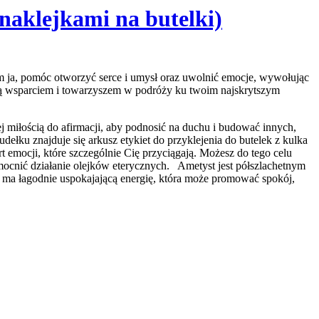
naklejkami na butelki)
ym ja, pomóc otworzyć serce i umysł oraz uwolnić emocje, wywołując
dą wsparciem i towarzyszem w podróży ku twoim najskrytszym
ej miłością do afirmacji, aby podnosić na duchu i budować innych,
ełku znajduje się arkusz etykiet do przyklejenia do butelek z kulka
t emocji, które szczególnie Cię przyciągają. Możesz do tego celu
ocnić działanie olejków eterycznych. Ametyst jest półszlachetnym
st ma łagodnie uspokajającą energię, która może promować spokój,