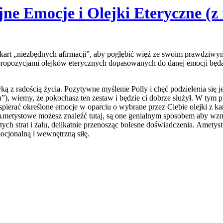
ne Emocje i Olejki Eteryczne (z 
0 kart „niezbędnych afirmacji”, aby pogłębić więź ze swoim prawdziw
 propozycjami olejków eterycznych dopasowanych do danej emocji bę
ą z radością życia. Pozytywne myślenie Polly i chęć podzielenia się j
, wiemy, że pokochasz ten zestaw i będzie ci dobrze służył. W tym pud
pierać określone emocje w oparciu o wybrane przez Ciebie olejki z kar
Ametystowe możesz znaleźć tutaj, są one genialnym sposobem aby wzm
tych strat i żalu, delikatnie przenosząc bolesne doświadczenia. Amety
ocjonalną i wewnętrzną siłę.