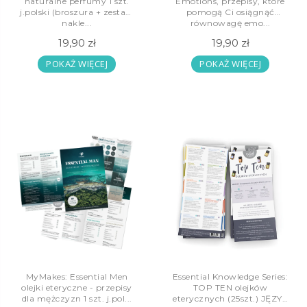
naturalne perfumy 1 szt.
Emotions, przepisy, które
j.polski (broszura + zestaw
pomogą Ci osiągnąć
nakle...
równowagę emo...
19,90 zł
19,90 zł
POKAŻ WIĘCEJ
POKAŻ WIĘCEJ
MyMakes: Essential Men
Essential Knowledge Series:
olejki eteryczne - przepisy
TOP TEN olejków
dla mężczyzn 1 szt. j.pol...
eterycznych (25szt.) JĘZYK