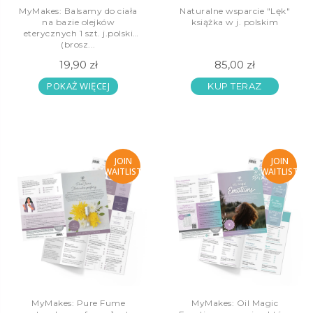
MyMakes: Balsamy do ciała
Naturalne wsparcie "Lęk"
na bazie olejków
książka w j. polskim
eterycznych 1 szt. j.polski
(brosz...
19,90 zł
85,00 zł
POKAŻ WIĘCEJ
KUP TERAZ
JOIN
JOIN
WAITLIST
WAITLIST
MyMakes: Pure Fume
MyMakes: Oil Magic