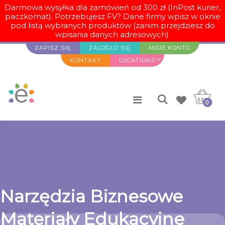
Darmowa wysyłka dla zamówień od 300 zł (InPost kurier,
paczkomat). Potrzebujesz FV? Dane firmy wpisz w oknie
pod listą wybranych produktów (zanim przejdziesz do
wpisania danych adresowych).
ZAPISZ SIĘ
ZALOGUJ SIĘ
MOJE KONTO
KONTAKT
LOCATIONS
0
Narzędzia Biznesowe
Materiały Edukacyjne