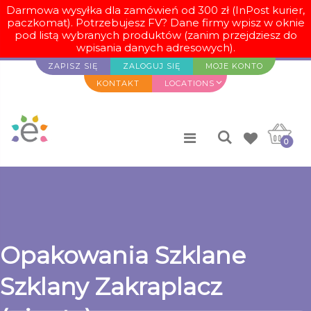
Darmowa wysyłka dla zamówień od 300 zł (InPost kurier,
paczkomat). Potrzebujesz FV? Dane firmy wpisz w oknie
pod listą wybranych produktów (zanim przejdziesz do
wpisania danych adresowych).
ZAPISZ SIĘ
ZALOGUJ SIĘ
MOJE KONTO
KONTAKT
LOCATIONS
0
Opakowania Szklane
Szklany Zakraplacz