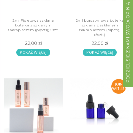
PODZIEL SIĘ Z NAMI SWOJĄ OPINIĄ
2ml Fioletowa szklana
2ml bursztynowa butelka
butelka z szklanym
szklana z szklanym
zakraplaczem (pipetą) 5szt.
zakraplaczem (pipetą)
(5szt.)
22,00 zł
22,00 zł
POKAŻ WIĘCEJ
POKAŻ WIĘCEJ
JOIN
WAITLIST