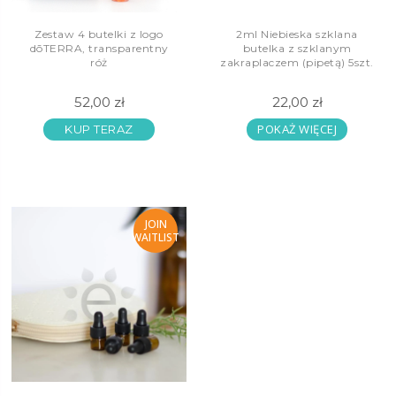
Zestaw 4 butelki z logo
2ml Niebieska szklana
dōTERRA, transparentny
butelka z szklanym
róż
zakraplaczem (pipetą) 5szt.
52,00 zł
22,00 zł
POKAŻ WIĘCEJ
KUP TERAZ
JOIN
WAITLIST