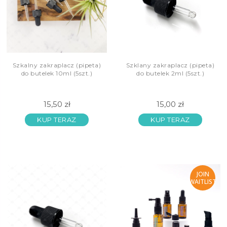
Szkalny zakraplacz (pipeta)
Szklany zakraplacz (pipeta)
do butelek 10ml (5szt.)
do butelek 2ml (5szt.)
15,50 zł
15,00 zł
KUP TERAZ
KUP TERAZ
JOIN
WAITLIST