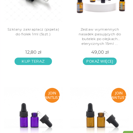
Szklany zakraplacz (pipeta)
Zestaw wymiennych
do fiolek 1ml (5szt.)
nasadek pasujących do
butelek po olejkach
eterycznych 15ml ...
12,80 zł
49,00 zł
POKAŻ WIĘCEJ
KUP TERAZ
JOIN
JOIN
WAITLIST
WAITLIST