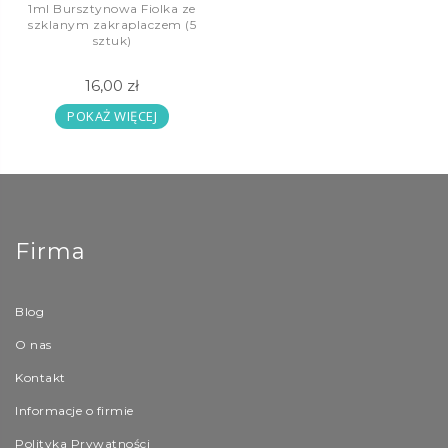
1ml Bursztynowa Fiolka ze
szklanym zakraplaczem (5
sztuk)
16,00 zł
POKAŻ WIĘCEJ
Firma
Blog
O nas
Kontakt
Informacje o firmie
Polityka Prywatności