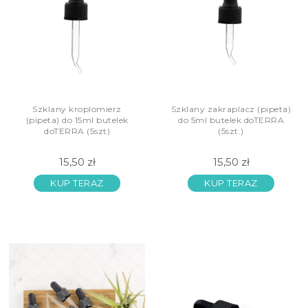
Szklany kroplomierz
Szklany zakraplacz (pipeta)
(pipeta) do 15ml butelek
do 5ml butelek doTERRA
doTERRA (5szt)
(5szt.)
15,50 zł
15,50 zł
KUP TERAZ
KUP TERAZ