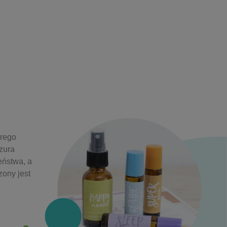
brego
zura
eństwa, a
zony jest