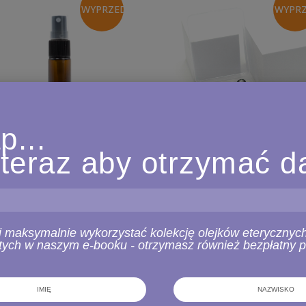
WYPRZEDANO
WYPR
p...
 teraz aby otrzymać 
ml bursztynowa szklana butelka
10ml butelka dōTERRA z nasad
z rozpylaczem spray (5 sztuk)
kulką, szklana z efektem szro
edycja świąteczna (3 sztuki
18,00 zł
42,00 zł
i maksymalnie wykorzystać kolekcję olejków eterycznych 
ych w naszym e-booku - otrzymasz również bezpłatny p
ZOBACZ PRODUKT
ZOBACZ PRODUKT