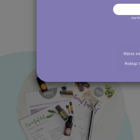
(wyśl
Wpisz sw
Robiąc t