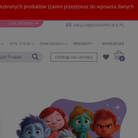
ą wybranych produktów (zanim przejdziesz do wpisania danych
LOCATIONS
HELLO@EOSUPPLIES.PL
STYL ŻYCIA
OPAKOWANIA
PREZENTY
WYPRZEDAŻ
Odstąp od umowy
0