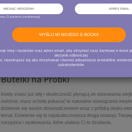
emy Ci prezent urodzinowy)
BUDOWANIE BIZNESU
oje imię i nazwisko oraz adres email, aby otrzymać nasz darmowy e-book p
skrzynki odbiorczej
o, rejestrujesz się aby otrzymywać również aktualizacje produktów, wiadomoś
subskrybentów
Butelki na Próbki
Kiedy znasz już siłę i skuteczność płynącą ze stosowania ole
rodzinie, masz ochotę pokazać te naturalne rozwiązania inny
dzielenie się swoim doświadczeniem wraz z próbką olejku ete
temat. Dzielenie się to najskuteczniejsza droga rozwoju Twoje
narzędzia i opakowania, które ułatwia Ci to działanie.