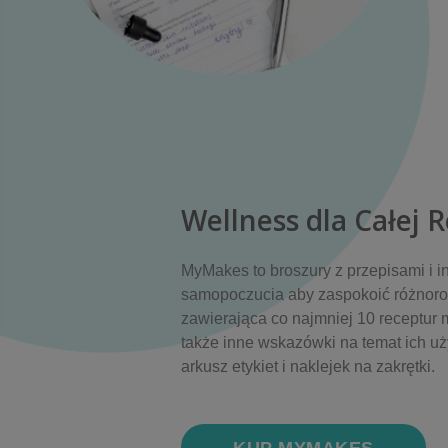
Wellness dla Całej 
MyMakes to broszury z przepisami i i
samopoczucia aby zaspokoić różnorod
zawierająca co najmniej 10 receptur
także inne wskazówki na temat ich u
arkusz etykiet i naklejek na zakrętki.
KUP MYMAKES