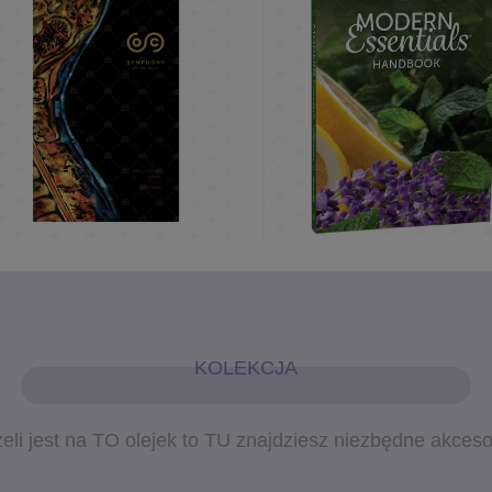
KOLEKCJA
eli jest na TO olejek to TU znajdziesz niezbędne akceso