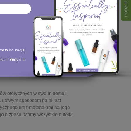
rosto do swojej
ci i oferty dla
jków eterycznych w swoim domu i
m. Łatwym sposobem na to jest
rycznego oraz materiałami na jego
go biznesu. Mamy wszystkie butelki,