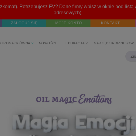
zkomat). Potrzebujesz FV? Dane firmy wpisz w oknie pod list
adresowych).
ZALOGUJ SIĘ
MOJE KONTO
KONTAKT
STRONA GŁÓWNA
NOWOŚCI
EDUKACJA
NARZĘDZIA BIZNESOWE