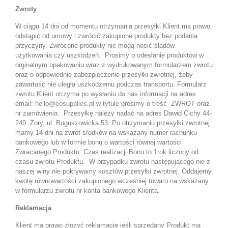
Zwroty
W ciągu 14 dni od momentu otrzymania przesyłki Klient ma prawo
odstąpić od umowy i zwrócić zakupione produkty bez podania
przyczyny. Zwrócone produkty nie mogą nosić śladów
użytkowania czy uszkodzeń.
Prosimy o odesłanie produktów w
orginalnym opakowaniu wraz z wydrukowanym formularzem zwrotu
oraz o odpowiednie zabezpieczenie przesyłki zwrotnej, żeby
zawartość nie uległa uszkodzeniu podczas transportu. Formularz
zwrotu Klient otrzyma po wysłaniu do nas informacji na adres
email:
hello@eosupplies.pl
w tytule prosimy o treść
ZWROT oraz
nr zamówienia.
Przesyłkę należy nadać na adres Dawid Cichy 44-
240
Żory, ul. Boguszowicka 53. Po otrzymaniu przesyłki zwrotnej
mamy 14 dni na zwrot srodków na wskazany numer rachunku
bankowego lub w formie bonu o wartości równej wartości
Zwracanego Produktu. Czas realizacji Bonu to 1rok liczony od
czasu zwrotu Produktu.
W przypadku zwrotu następującego nie z
naszej winy nie pokrywamy kosztów przesyłki zwrotnej. Oddajemy
kwotę równowartości zakupionego wcześniej towaru na wskazany
w formularzu zwrotu nr konta bankowego Klienta.
Reklamacja
Klient ma prawo złożyć reklamację jeśli sprzedany Produkt ma