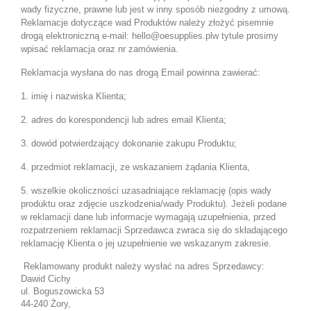
wady fizyczne, prawne lub jest w inny sposób niezgodny z umową.
Reklamacje dotyczące wad Produktów należy złożyć pisemnie
drogą elektroniczną e-mail: hello@oesupplies.plw tytule prosimy
wpisać reklamacja oraz nr zamówienia.
Reklamacja wysłana do nas drogą Email powinna zawierać:
1. imię i nazwiska Klienta;
2. adres do korespondencji lub adres email Klienta;
3. dowód potwierdzający dokonanie zakupu Produktu;
4. przedmiot reklamacji, ze wskazaniem żądania Klienta,
5. wszelkie okoliczności uzasadniające reklamację (opis wady
produktu oraz zdjęcie uszkodzenia/wady Produktu). Jeżeli podane
w reklamacji dane lub informacje wymagają uzupełnienia, przed
rozpatrzeniem reklamacji Sprzedawca zwraca się do składającego
reklamację Klienta o jej uzupełnienie we wskazanym zakresie.
Reklamowany produkt należy wysłać na adres Sprzedawcy:
Dawid Cichy
ul. Boguszowicka 53
44
-240 Żory,