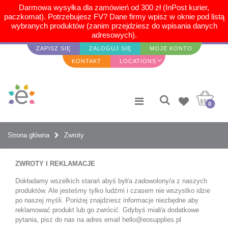
Darmowa wysyłka dla zamówień od 300 zł (InPost kurier,
paczkomat). Potrzebujesz FV? Dane firmy wpisz w oknie pod listą
wybranych produktów (zanim przejdziesz do wpisania danych
adresowych).
ZAPISZ SIĘ
ZALOGUJ SIĘ
MOJE KONTO
KONTAKT
LOCATIONS
0
Zwroty
Strona główna
ZWROTY I REKLAMACJE
Dokładamy wszelkich starań abyś był/a zadowolony/a z naszych
produktów. Ale jesteśmy tylko ludźmi i czasem nie wszystko idzie
po naszej myśli. Poniżej znajdziesz informacje niezbędne aby
reklamować produkt lub go zwrócić. Gdybyś miał/a dodatkowe
pytania, pisz do nas na adres email hello@eosupplies.pl