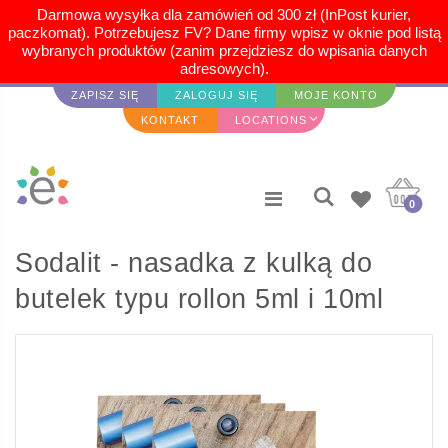
Darmowa wysyłka dla zamówień od 300 zł (InPost kurier,
paczkomat). Potrzebujesz FV? Dane firmy wpisz w oknie pod listą
wybranych produktów (zanim przejdziesz do wpisania danych
adresowych).
ZAPISZ SIĘ
ZALOGUJ SIĘ
MOJE KONTO
KONTAKT
LOCATIONS
0
Sodalit - nasadka z kulką do
butelek typu rollon 5ml i 10ml
(3szt.)