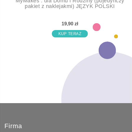
MyMakes : dla Domu i Rodziny (pojedynczy
pakiet z naklejakmi) JĘZYK POLSKI
19,90 zł
KUP TERAZ
Firma