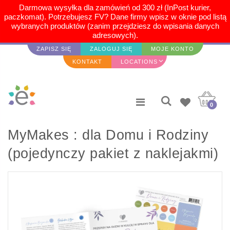
Darmowa wysyłka dla zamówień od 300 zł (InPost kurier,
paczkomat). Potrzebujesz FV? Dane firmy wpisz w oknie pod listą
wybranych produktów (zanim przejdziesz do wpisania danych
adresowych).
ZAPISZ SIĘ
ZALOGUJ SIĘ
MOJE KONTO
KONTAKT
LOCATIONS
0
MyMakes : dla Domu i Rodziny
(pojedynczy pakiet z naklejakmi)
JĘZYK POLSKI