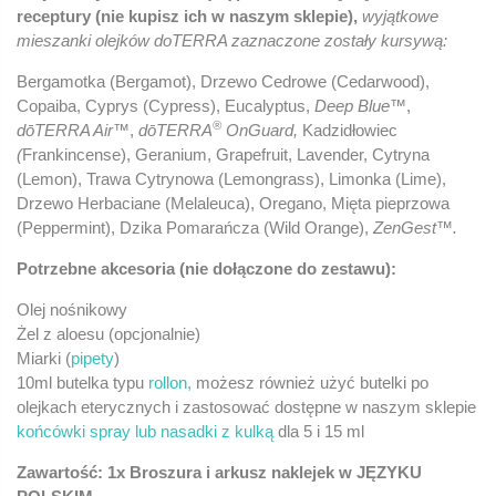
receptury (nie kupisz ich w naszym sklepie),
wyjątkowe
mieszanki olejków doTERRA zaznaczone zostały kursywą:
Bergamotka (Bergamot), Drzewo Cedrowe (Cedarwood),
Copaiba, Cyprys (Cypress), Eucalyptus,
Deep Blue™
,
®
dōTERRA Air™
,
dōTERRA
OnGuard,
Kadzidłowiec
(
Frankincense), Geranium, Grapefruit, Lavender, Cytryna
(Lemon), Trawa Cytrynowa (Lemongrass), Limonka (Lime),
Drzewo Herbaciane (Melaleuca), Oregano, Mięta pieprzowa
(Peppermint), Dzika Pomarańcza (Wild Orange),
ZenGest™.
Potrzebne akcesoria (nie dołączone do zestawu):
Olej nośnikowy
Żel z aloesu (opcjonalnie)
Miarki (
pipety
)
10ml butelka typu
rollon,
możesz również użyć butelki po
olejkach eterycznych i zastosować dostępne w naszym sklepie
końcówki spray lub nasadki z kulką
dla 5 i 15 ml
Zawartość: 1x Broszura i arkusz naklejek w JĘZYKU