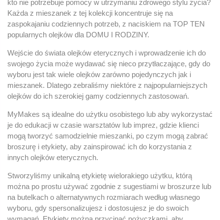
kto nie potrzebuje pomocy w utrzymaniu zdrowego stylu życia?
Każda z mieszanek z tej kolekcji koncentruje się na
zaspokajaniu codziennych potrzeb, z naciskiem na TOP TEN
popularnych olejków dla DOMU I RODZINY.
Wejście do świata olejków eterycznych i wprowadzenie ich do
swojego życia może wydawać się nieco przytłaczające, gdy do
wyboru jest tak wiele olejków zarówno pojedynczych jak i
mieszanek. Dlatego zebraliśmy niektóre z najpopularniejszych
olejków do ich szerokiej gamy codziennych zastosowań.
MyMakes są idealne do użytku osobistego lub aby wykorzystać
je do edukacji w czasie warsztatów lub imprez, gdzie klienci
mogą tworzyć samodzielnie mieszanki, po czym mogą zabrać
broszurę i etykiety, aby zainspirować ich do korzystania z
innych olejków eterycznych.
Stworzyliśmy unikalną etykietę wielorakiego użytku, którą
można po prostu używać zgodnie z sugestiami w broszurze lub
na butelkach o alternatywnych rozmiarach według własnego
wyboru, gdy spersonalizujesz i dostosujesz je do swoich
wymagań. Etykiety można przycinać nożyczkami, aby