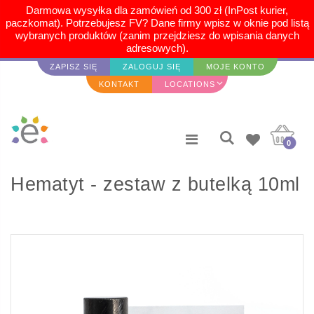
Darmowa wysyłka dla zamówień od 300 zł (InPost kurier,
paczkomat). Potrzebujesz FV? Dane firmy wpisz w oknie pod listą
wybranych produktów (zanim przejdziesz do wpisania danych
adresowych).
ZAPISZ SIĘ
ZALOGUJ SIĘ
MOJE KONTO
KONTAKT
LOCATIONS
0
Hematyt - zestaw z butelką 10ml