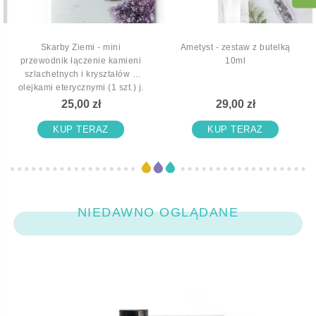
Skarby Ziemi - mini
Ametyst - zestaw z butelką
przewodnik łączenie kamieni
10ml
szlachetnych i kryształów z
olejkami eterycznymi (1 szt.) j.
polski
25,00 zł
29,00 zł
KUP TERAZ
KUP TERAZ
NIEDAWNO OGLĄDANE