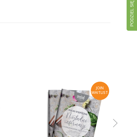
JOIN
WAITLIST