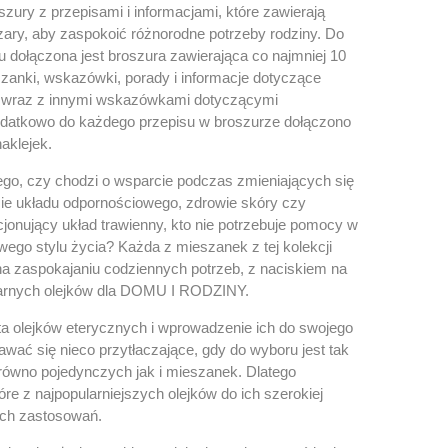
ury z przepisami i informacjami, które zawierają
ary, aby zaspokoić różnorodne potrzeby rodziny. Do
 dołączona jest broszura zawierająca co najmniej 10
szanki, wskazówki, porady i informacje dotyczące
 wraz z innymi wskazówkami dotyczącymi
datkowo do każdego przepisu w broszurze dołączono
naklejek.
ego, czy chodzi o wsparcie podczas zmieniających się
cie układu odpornościowego, zdrowie skóry czy
jonujący układ trawienny, kto nie potrzebuje pomocy w
ego stylu życia? Każda z mieszanek z tej kolekcji
na zaspokajaniu codziennych potrzeb, z naciskiem na
rnych olejków dla DOMU I RODZINY.
ta olejków eterycznych i wprowadzenie ich do swojego
wać się nieco przytłaczające, gdy do wyboru jest tak
arówno pojedynczych jak i mieszanek. Dlatego
óre z najpopularniejszych olejków do ich szerokiej
ch zastosowań.